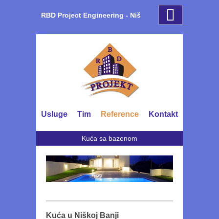
RBD Project Engineering - Niš
Usluge
Tim
Reference
Kontakt
Kuća sa bazenom
Kuća u Niškoj Banji